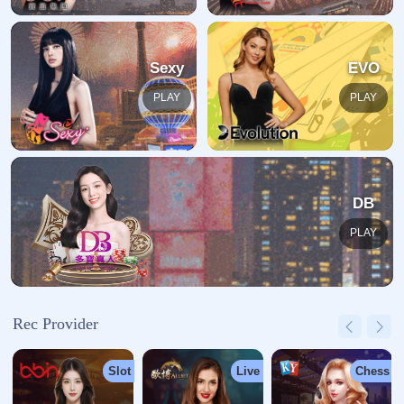
相较于传统的赛前投注，滚球又被称为“实时盘”“走地盘”，指的是在
比赛进行过程中，根据现场进程动态调整盘口和赔率，让参与者在
90分钟甚至更长的时间里不断做出决策。2026世界杯将扩军到48
支球队，赛程更长、场次更多，这意味着可供选择的滚球场次大幅
增加。对于真正热爱足球并具备一定分析能力的人来说，滚球能让
他们更细致地观察球队状态、战术调整、球员体能变化，例如某支