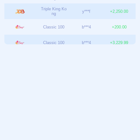
时愤怒或不甘加大投注，希望通过“翻盘”挽回损失，却忽视了此时球
队的战术调整和对手的心理优势。要让2026世界杯滚球正规真正发
挥“理性参与”的价值，而不是沦为情绪宣泄的工具，关键在于建立清
晰的自我约束机制，如事先设定资金上限、每场比赛的最大投入比
例，甚至提前写下“止损规则”，避免自己在情绪激动时随意突破。
在选择平台方面，“正规”更不能只停留在口号上。真正合规的世界杯
滚球渠道，往往具备几个共通特征 像是公开的牌照信息和监管机构
名称，清晰的隐私政策和资金托管说明，合理且透明的赔率变化记
录，以及对未成年人参与的明确限制。有的地区平台还会提供投注
记录回放、风险提示弹窗、自我冻结功能，提醒用户关注自己的行
为模式。相反，那些只强调“高返奖”“包赢内幕”“独家算法”的渠道，
一般会刻意弱化平台背景和监管信息，将注意力集中在“稳赚不赔”的
幻想上。一旦参与者被高收益承诺吸引，往往忽略了对风险的基本
审查。在2026世界杯这样全球关注度极高的赛事背景下，各类真假
信息混杂，更需要参与者坚持“信息来源可追溯、平台背景可核实”的
基本原则。