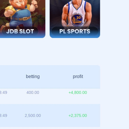
赛果与投注趋势分析
2026-08-08
全球热门世界杯下注入
口大全与总结
2026-08-08
皇马谁都敢输X2!齐达内
主动揽责 2天后就踢巴萨
2026-08-08
贝林厄姆获奖感言-想和
皇马还有英格兰赢更多