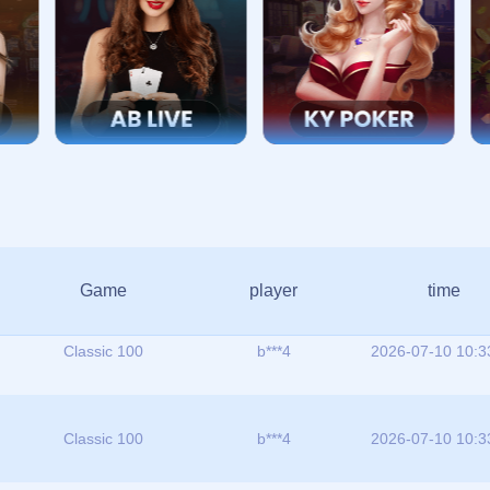
起热情 与此同时 各类打着“世界杯投注软件最新网址”旗号的链
媒体 甚至聊天群中不断刷屏 真正的问题不是「能不能找到一个网
」 如果缺乏基本判断标准 很容易在毫无防备的状态下接触到假冒
杯投注软件最新网址这一主题 更重要的是帮助用户建立识别与筛选机
我要一个能马上用的链接」 但从信息安全与合规角度来看 真正值
仅是一串网址 世界杯投注软件通常具备以下几个核心特征 首先是
红黄牌数据 其次是账户体系与资金管理 包括充值 提现 结算 以
 页面以及手机 App 共同提供服务 当用户搜索“最新网址”时 往往
逻辑是 通过官方渠道确认正在使用的是最新版与正规渠道 而不仅是