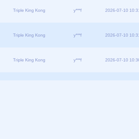
最新网址”像是一个动态变化的目标 今天还能正常访问 明天可能就
往往有几个方面 一是由于各国对线上博彩类网站管理严格 部分平台
技术 二是部分不正规平台本身就以短期获利为目的 通过不断更
址”这一关键词制造混淆 让用户在真假难辨的环境下误点链接 这
高的信息点 实际上背后隐藏着政策监管 安全对抗 甚至黑灰产业
或「群友推荐」 不如建立一套可复制的识别标准 以下几点尤其值
台通常会在官网页尾或关于页面展示公司背景 注册地 资质说明 即
动披露这些信息 第二 访问协议是否为https 以及是否具备可
 但未加密连接在今天已基本可以视作风险信号 第三 是否存在强制