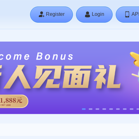
网站首页
我
新闻资讯
网站首页 -
新闻资讯