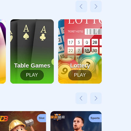
2026世界杯手机全站买
球指南
2026-08-09
如何找到世界杯外围官
网入口地址指南
2026-08-09
ESPN-C罗问姆巴佩是否
要去皇马 后者称不知道
2026-08-09