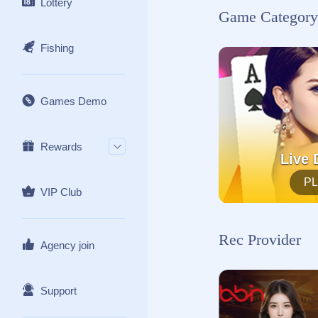
世界杯投注入口的风险与收益评估
当世界杯这样的大型赛事来临时，各类所谓的“世界杯
速扩散。它们以“轻松赚钱”“边看球边盈利”为口号
任何与资金相关的入口本质上都不是娱乐入口，而是
些风险与收益，远比找到一个“看起来正规”的入口更
理解世界杯投注入口的本质
从表面看，世界杯投注入口只是一个提供比赛赔率、
不确定性的资金分配场所，属于典型的高风险娱乐性投
广告中露出的平台就足够安全，但事实并非总是如此
灰色平台则打着“国际牌”或“海外牌”的旗号，利用
的是受监管的彩票竞猜渠道，还是无牌照的非法博彩