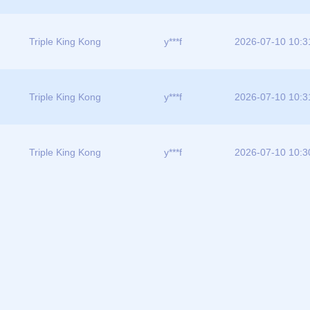
听到一些“轻松赢钱”的故事。有朋友分享：第一次下注就中了冷
出所谓的“战绩截图”，连中多场，营造一种“只要跟单就能稳定盈
择性呈现——盈利的案例被无限放大，而大多数亏损经历则被隐
利等策略，让第一次体验看起来“胜率极高”，给人造成“世界杯投
益，就可能产生“赢钱是常态”的认知偏差，以为自己找到了“足球
险。