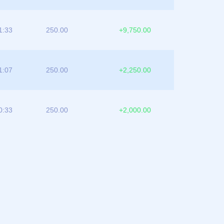
每体：齐达内力主签卡
马文加 今夏仍可能完成
2026-08-09
掌握2026世界杯投注规
则关键细节
2026-08-09