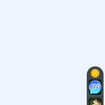
理财务风险，也能避免在情绪失控时做出冲动决策。这样的自我约
束，是与平台安全措施相互配合的重要环节。
从入口到全程 构建真正放心的世界杯投注体验