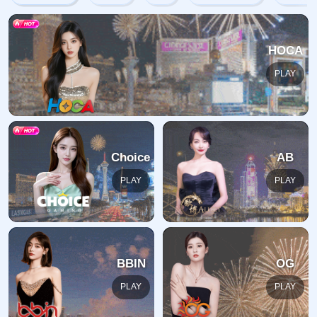
每逢世界杯，足球迷的激情都会被彻底点燃，而线上投注也随之升
温。真正让人放心的并不是赔率有多诱人，而是从“入口”到“结算”的
每一步是否安全。很多人对“世界杯投注入口”的理解还停留在一个链
接、一个页面，实际上，它背后牵涉到账户安全、数据加密、资金
托管、风控系统等一整套复杂的安全体系。要做到“全流程安全保
障，放心无忧”，不仅平台要有实力，用户也需要掌握一定的辨别与
防范技巧。
世界杯投注入口的核心意义