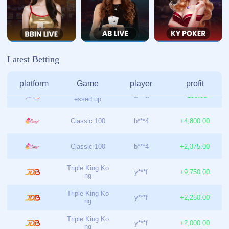
全流程安全保障的关键维度
要实现“放心无忧”的世界杯投注体验，安全要贯穿从注册到提现的每
一个环节。完整的安全流程可分为四个维度：
身份安全 数据安全 交
易安全 行为安全
。身份安全指的是用户在注册和登录环节，通过实
名认证、多重验证等方式，防止账户被冒用、盗用；数据安全侧重
对个人信息与投注记录进行加密存储和传输，避免在网络传输中被
截获；交易安全则针对充值提现、赔率结算等资金往来，采用风控
审核、支付通道加密、异常拦截等措施；至于行为安全，则依靠反
作弊系统、风险监测模型，对异常投注、恶意操作进行识别与限
制，确保比赛结果与奖金派发过程公开、公正。只有这四个维度协
调运作，世界杯投注入口才能真正构建起立体化的安全防护网。
账户与身份 验证机制的隐形护盾
多数用户在寻找世界杯投注入口时，往往只关注界面是否好看、赛
事是否齐全，却忽略了账户安全的基础设定。一个负责任的平台，
会从注册开始就对用户身份进行严格审核，如要求提交真实身份信
息、绑定手机号，甚至引入人脸识别等技术手段。在登录环节，多