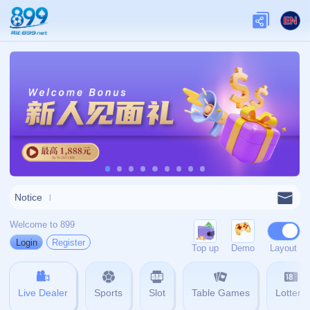
新闻资讯
网站首页 -
新闻资讯
皇馬取勝太「簡」單
當球迷一邊刷比分，一邊笑說「皇馬取勝太『簡』單」時，多半只
看見了最耀眼的結果：逆轉、絕殺、冠軍、獎盃與滿天飛舞的白色