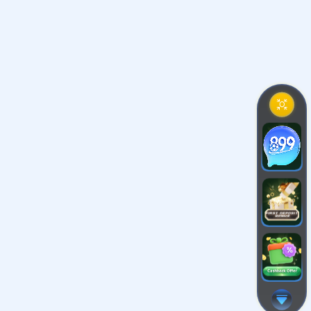
在「輕鬆完成任務」 這也是為何很多年輕球員在剛加盟時會感慨
——原來所謂的「簡單踢球」背後，是對細節極端苛刻的日常訓練。