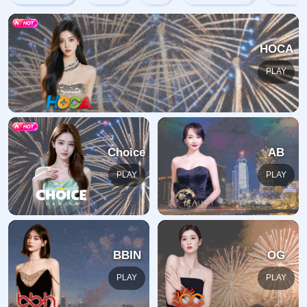
紙片。比分板上的幾個數字，讓勝利看起來像是水到渠成的日常，
甚至像是「劇本寫好」的例行公事。若稍微深入地去拆解每一場看
似輕鬆的勝利，就會發現那種「簡單」其實只是表象，是多年體
系、文化與細節不斷疊加之後呈現出來的錯覺。真正值得思考的是
為何在同樣殘酷的競技環境下，皇馬一次次讓外界產生「贏球對他
們來說太容易」的觀感，以及這種氣質從何而來。
「皇馬取勝太『簡』單」首先是一種旁觀者視角的錯覺。電視鏡頭
裡，我們看到的是幾腳傳遞撕破防線 一次反擊便改寫比分 一個定位
球就鎖定勝局。對於只在賽後看集錦的觀眾，皇馬的勝利像是幾個
高光瞬間的隨機拼接，好像誰站在那個位置都能完成射門，好像任
何球員套上白色戰袍都能主宰比賽。這種被高光剪輯過的情緒，極
易導致一個結論 皇馬贏球像是「順理成章」 而對手失敗則像是「命
中註定」。在集錦之外的七八十分鐘裡，是密集的跑動精準的站位
連續的壓迫與極高的心理專注度在支撐著這種表面的輕鬆。所謂的
「太簡單」本質上是高水準穩定輸出的副產品 而非上天偏愛的運
氣。