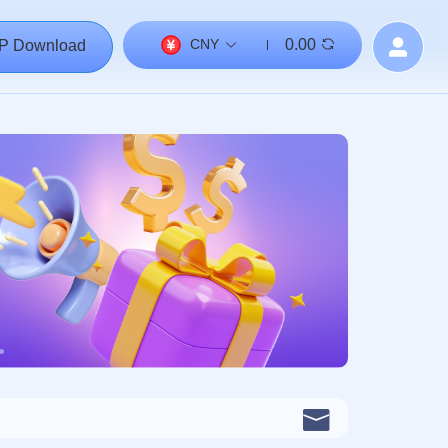
们的服务
成功案例
团队展示
新闻资讯
热门新闻