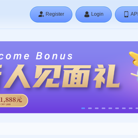
网站首页
我
新闻资讯
网站首页 -
新闻资讯
 姆巴佩将摧毁薪资结构