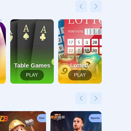
如何挑选世界杯投注应
用？
2026-08-07
最新世界杯盘口推荐网
站大全分享
2026-08-07
2026世界杯投注正规最
新网址
2026-08-07
引援结束!安帅-球队阵容