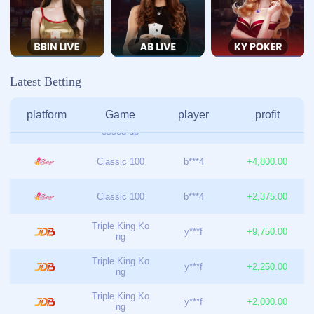
比赛初段 鹈鹕利用阵容整齐和内线冲击 打出一波小高潮 灰熊被迫收
缩防线 试图通过快速反击缩小分差 进入到第三节 双方开始在节奏上
较劲 鹈鹕希望拉开空间 让核心球员通过单打和挡拆来制造错位 灰熊
则尝试加强外线防守 用消耗的方式逼迫对手命中率下降 这是一种看
不到的消耗战 每一次换防 每一个协防轮转换来的并非即时得分 而是
一点点侵蚀对手体能和专注度
到了第四节 比赛真正的看点开始集中爆发 在最后三分钟内 比分多次
打平或反超 每一次暂停 每一次走上罚球线 都在放大球员的心理波动
灰熊的一次关键三分 将比分从落后拉回平局 随后鹈鹕凭借强硬的突
破造犯规 再度取得领先 这也是典型的现代NBA胜负剧本 靠的是细节
靠的是最后几回合的执行力和对抗强度