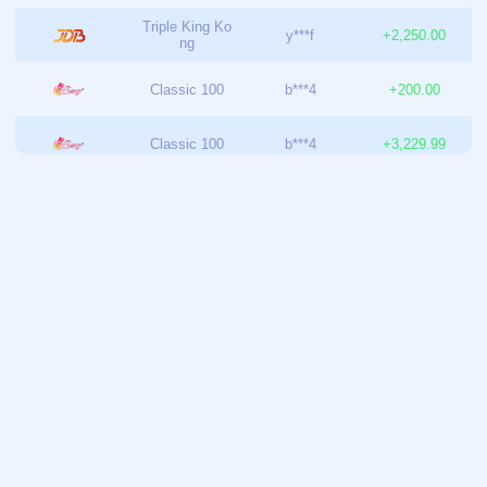
最终 决定胜负的是灰熊在最后时刻的一次战术布置 队伍通过一次精
妙的掩护和无球跑位 把机会交给手感火热的外线射手 那记压哨跳投
划出完美弧线 球网被拉扯 出现轻微颤动 灰熊完成险胜 鹈鹕只能目
送比分定格 在这个瞬间 球馆内的情绪被迅速点燃 主队替补席冲进场
内 拥抱 庆祝 咆哮 而镜头另一头 鹈鹕球员在发呆 有人双手掩面 有
人若有所思地盯着技术统计板 这就是竞技体育的残酷 一球之间 决定
了媒体第二天的报道基调 是赞歌 还是反思
从一场险胜看球队与球员的成长
这场灰熊险胜鹈鹕的比赛并不仅仅是赛果意义上的一场胜利 更像是
对这支年轻球队抗压能力的一次检验 灰熊在长时间落后的情况下并