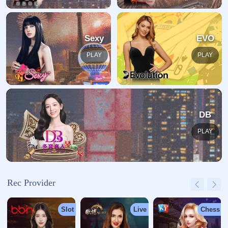
灰熊险胜鹈鹕的关键一夜
回到这场万众瞩目的对决 孟菲斯灰熊与新奥尔良鹈鹕的交锋 从开局
就注定不会轻松 灰熊在近期饱受伤病困扰 主将断断续续缺阵 阵容磨
合并不完整 而鹈鹕这边则在试图巩固季后赛席位 每一场胜负都关系
到西部排名的微妙变化 这让比赛从第一节起就带有浓厚的
季后赛前
哨战
意味