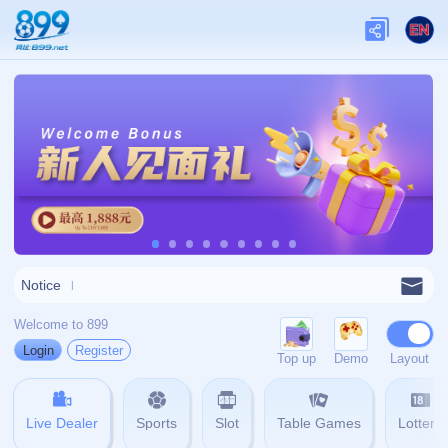
新闻资讯
网站首页 -
新闻资讯
RMC-皇马欣赏哈兰德 他合同将有“皇马
特殊”条款
RMC曝出哈兰德“皇马特殊”条款背后隐藏着怎样的博弈