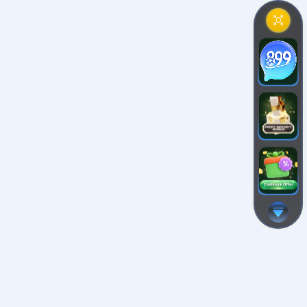
定往往与竞技、家庭、国家队、商业等多重因素交织，“为皇马保留
选项”并不意味着“注定奔赴伯纳乌”。
一个关于未来的预告而非承诺
综合来看，RMC所提到的“皇马欣赏哈兰德 他合同中可能存在皇马特
殊条款”，更像是一次对未来的预告，而非对结果的承诺。它告诉我
们的不是“哈兰德一定会加盟皇马”，而是在这个时代，顶级俱乐部与
顶级球星之间的关系早已不再是单向选择，而是一场由条款、舆论
和长线布局共同编织的长期博弈。皇马通过欣赏和提前埋伏，守住