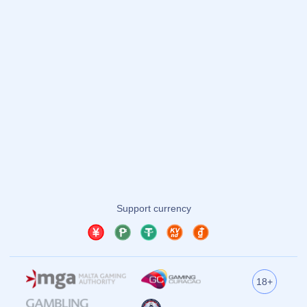
2026-08-08
世界杯下注最新最新网址
2026-08-08
“世界杯竞猜正规网站推荐”
2026-08-08
2026世界杯盘口入口官方
2026-08-08