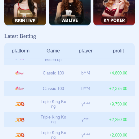
欧冠 knockout 阶段的关键表现，都符合马德里球迷对“9号”的全部
幻想。但如果只用“进球机器”来定义哈兰德，就低估了皇马的审美与
判断。皇马真正看重的，是哈兰德与俱乐部品牌之间的契合度：他
身上既有传统中锋的力量与冲击，也兼具了新世代球星的社媒影响
力与商业潜能。对正在推进伯纳乌商业化升级的皇马而言，这样一
位球员既是战术支点，也是叙事核心。
皇马近些年的阵容构建更加注重年龄结构与资产管理，从维尼修斯
到贝林厄姆，再到一众巴西与法国新星，俱乐部已经形成了一个“25
岁左右战力巅峰”的时间窗口。哈兰德的年龄曲线与这个窗口高度重
叠，这就解释了为什么媒体会频繁提到：皇马把哈兰德视作下一个
时代的中锋终极拼图。
“皇马特殊条款”意味着什么
RMC提到的“皇马特殊条款”大致指向一种可能性 即在哈兰德现有合
同中，存在一条为皇马量身定制的买断或优先谈判机制。此类设计
在现代转会合同中并非完全新鲜，但一旦与“皇家马德里”绑定，就带
有了更强的象征意味。从法律结构上看，这种条款大多属于可触发