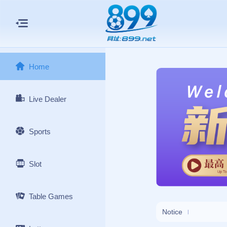
记者-皇马一直在接触姆巴佩 