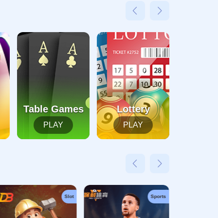
西甲大勢：皇馬弗爆
「愛」上盤
2026-08-08
京多安-这样踢很难晋级
欧冠8强 需迅速提升状态
2026-08-08
2026世界杯小组赛热门
赛果与投注趋势分析
2026-08-08
皇马高层坚持出售门迪
唯一的一份报价来自沙