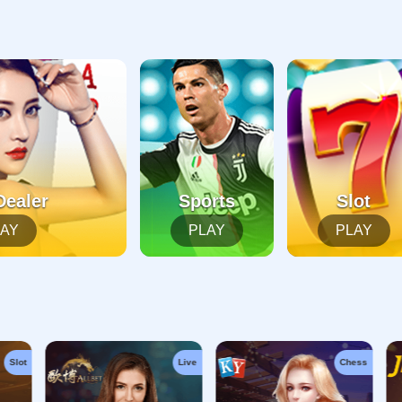
种“背景噪音”时，记者们接连放出的消息却再次提醒人们：这笔
“皇马一直在接触姆巴佩 若能签下将立即行动”时，人们才意识
心规划、等待恰当时机引爆的长期项目。