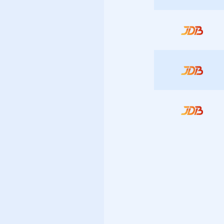
从时间轴上看，皇家马德里与姆巴佩之间的联系，几
在摩纳哥崭露头角时，皇马就已经派出球探团队、技
常规操作，实际上却反映出一种提前锁定未来核心的战
暗线的公开注解：双方的对话从未真正中断，只是时
这种“持续接触”并不意味着每天都有实质进展，而更
合作方等多条渠道保持沟通，确保当转会窗口真正打
真正的核心是保持主动权，而不是单纯在媒体上抢占