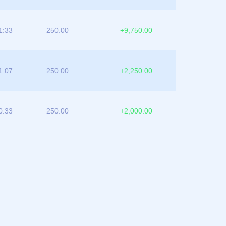
2026-08-08
瓜帅调侃-欧冠决赛非常
均衡 除非最后几分钟对
皇马
2026-08-08