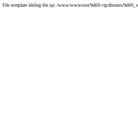
File template không tồn tại: /www/wwwroot/9d69.vip/themes/9d69_